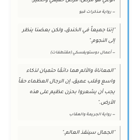
الوعي هو مرض، مرض حقيقي وخطير."
— رواية مذكرات قبو
"إننا جميعاً في الخندق، ولكن بعضنا ينظر
إلى النجوم."
— أعمال دوستويفسكي (مقتطفات)
"المعاناة والألم هما دائمًا حتميان لذكاء
واسع وقلب عميق، إن الرجال العظماء حقاً
يجب أن يشعروا بحزن عظيم على هذه
الأرض."
— رواية الجريمة والعقاب
"الجمال سينقذ العالم."