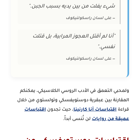
شيء يفلت من بين يديه بسبب الجبن."
— على لسان راسكولنيكوف
"أنا لم أقتل العجوز المرابية، بل قتلت
نفسي."
— على لسان راسكولنيكوف
ولمحبي التعمق في الأدب الروسي الكلاسيكي، يمكنكم
المقارنة بين عبقرية دوستويفسكي وتولستوي من خلال
قراءة
اقتباسات آنا كارنينا
، حيث تجدون
اقتباسات
عميقة من روايات
لن تُنسى أبداً.