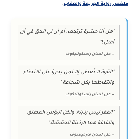
ملخص رواية الجريمة والعقاب
.
"هل أنا حشرة ترتجف، أم أن لي الحق في أن
أقتل؟"
— على لسان راسكولنيكوف
"القوة لا تُعطى إلا لمن يجرؤ على الانحناء
والتقاطها بكل شجاعة."
— على لسان راسكولنيكوف
"الفقر ليس رذيلة، ولكن البؤس المطلق
والفاقة هما الرذيلة الحقيقية."
— على لسان مارميلادوف