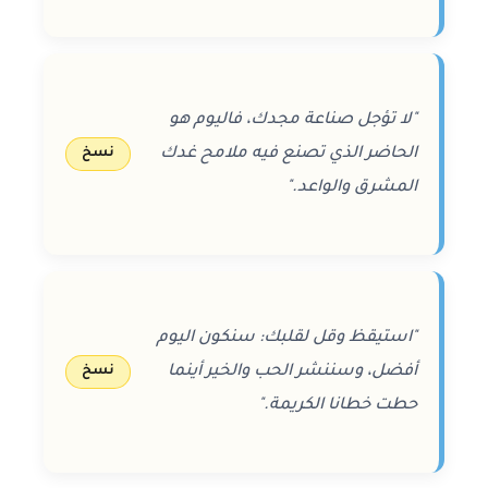
"لا تؤجل صناعة مجدك، فاليوم هو
الحاضر الذي تصنع فيه ملامح غدك
نسخ
المشرق والواعد."
"استيقظ وقل لقلبك: سنكون اليوم
أفضل، وسننشر الحب والخير أينما
نسخ
حطت خطانا الكريمة."