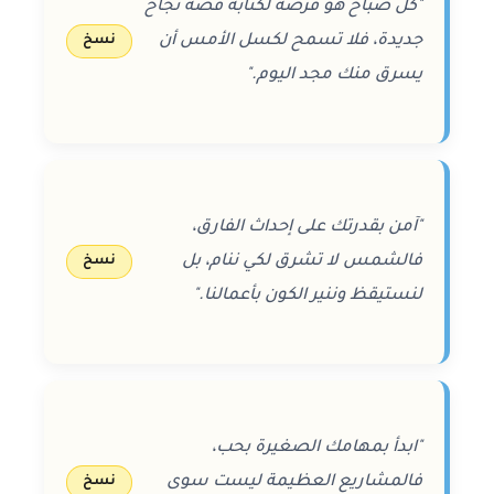
"كل صباح هو فرصة لكتابة قصة نجاح
جديدة، فلا تسمح لكسل الأمس أن
نسخ
يسرق منك مجد اليوم."
"آمن بقدرتك على إحداث الفارق،
فالشمس لا تشرق لكي ننام، بل
نسخ
لنستيقظ وننير الكون بأعمالنا."
"ابدأ بمهامك الصغيرة بحب،
فالمشاريع العظيمة ليست سوى
نسخ