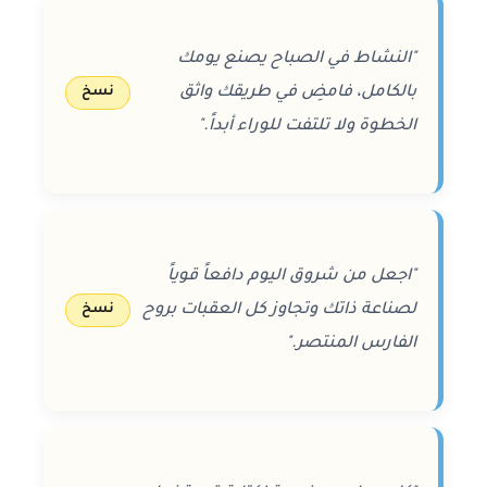
"النشاط في الصباح يصنع يومك
بالكامل، فامضِ في طريقك واثق
نسخ
الخطوة ولا تلتفت للوراء أبداً."
"اجعل من شروق اليوم دافعاً قوياً
لصناعة ذاتك وتجاوز كل العقبات بروح
نسخ
الفارس المنتصر."