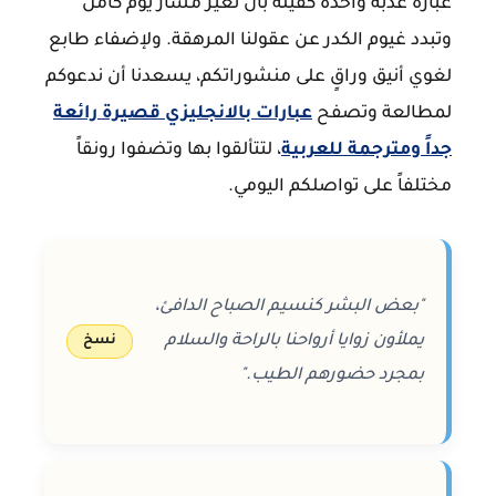
عبارة عذبة واحدة كفيلة بأن تغير مسار يوم كامل
وتبدد غيوم الكدر عن عقولنا المرهقة. ولإضفاء طابع
لغوي أنيق وراقٍ على منشوراتكم، يسعدنا أن ندعوكم
لمطالعة وتصفح
عبارات بالانجليزي قصيرة رائعة
جداً ومترجمة للعربية
، لتتألقوا بها وتضفوا رونقاً
مختلفاً على تواصلكم اليومي.
"بعض البشر كنسيم الصباح الدافئ،
يملأون زوايا أرواحنا بالراحة والسلام
نسخ
بمجرد حضورهم الطيب."