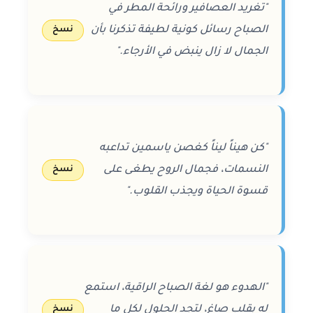
"تغريد العصافير ورائحة المطر في
الصباح رسائل كونية لطيفة تذكرنا بأن
نسخ
الجمال لا زال ينبض في الأرجاء."
"كن هيناً ليناً كغصن ياسمين تداعبه
النسمات، فجمال الروح يطغى على
نسخ
قسوة الحياة ويجذب القلوب."
"الهدوء هو لغة الصباح الراقية، استمع
له بقلب صاغٍ، لتجد الحلول لكل ما
نسخ