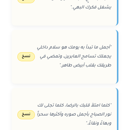
يشغل فكرك البهي."
"أجمل ما تبدأ به يومك هو سلام داخلي
يجعلك تسامح العابرين، وتمضي في
نسخ
طريقك بقلب أبيض طاهر."
"كلما امتلأ قلبك بالرضا، كلما تجلى لك
نور الصباح بأجمل صوره وأكثرها سحراً
نسخ
وبهاءً ونقاءً."