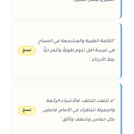
الكثير واليسر المبين."
"الكلمة الطيبة والمشجعة في الصباح
هي غرسة أمل تدوم طويلاً وتثمر حبّاً
نسخ
يملأ الأرجاء."
"لا تلتفت للخلف، فالأشياء الرائعة
والجميلة تنتظرك في الأمام، فامضِ
نسخ
بكل حماس وشغف وتألق."