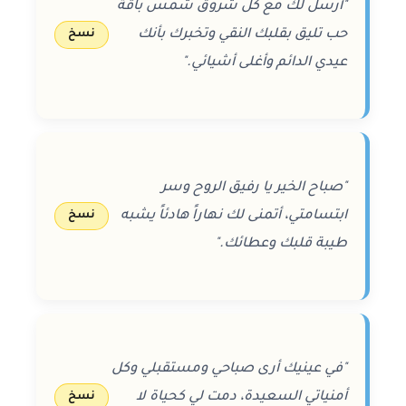
"أرسل لك مع كل شروق شمس باقة
حب تليق بقلبك النقي وتخبرك بأنك
نسخ
عيدي الدائم وأغلى أشيائي."
"صباح الخير يا رفيق الروح وسر
ابتسامتي، أتمنى لك نهاراً هادئاً يشبه
نسخ
طيبة قلبك وعطائك."
"في عينيك أرى صباحي ومستقبلي وكل
أمنياتي السعيدة، دمت لي كحياة لا
نسخ