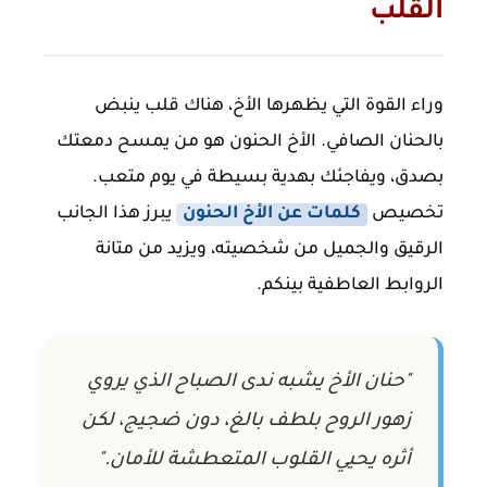
القلب
وراء القوة التي يظهرها الأخ، هناك قلب ينبض
بالحنان الصافي. الأخ الحنون هو من يمسح دمعتك
بصدق، ويفاجئك بهدية بسيطة في يوم متعب.
تخصيص
كلمات عن الأخ الحنون
يبرز هذا الجانب
الرقيق والجميل من شخصيته، ويزيد من متانة
الروابط العاطفية بينكم.
"حنان الأخ يشبه ندى الصباح الذي يروي
زهور الروح بلطف بالغ، دون ضجيج، لكن
أثره يحيي القلوب المتعطشة للأمان."