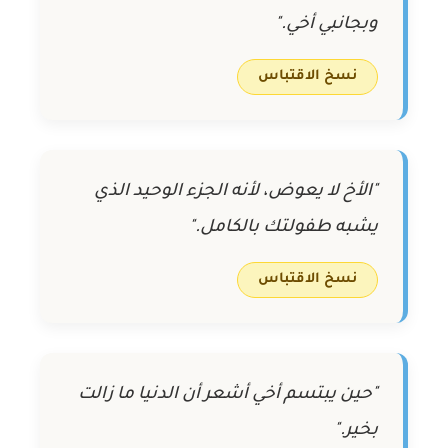
وبجانبي أخي."
نسخ الاقتباس
"الأخ لا يعوض، لأنه الجزء الوحيد الذي
يشبه طفولتك بالكامل."
نسخ الاقتباس
"حين يبتسم أخي أشعر أن الدنيا ما زالت
بخير."