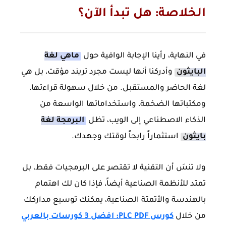
الخلاصة: هل تبدأ الآن؟
في النهاية، رأينا الإجابة الوافية حول
ماهي لغة
البايثون
وأدركنا أنها ليست مجرد تريند مؤقت، بل هي
لغة الحاضر والمستقبل. من خلال سهولة قراءتها،
ومكتباتها الضخمة، واستخداماتها الواسعة من
الذكاء الاصطناعي إلى الويب، تظل
البرمجة لغة
بايثون
استثماراً رابحاً لوقتك وجهدك.
ولا تنسَ أن التقنية لا تقتصر على البرمجيات فقط، بل
تمتد للأنظمة الصناعية أيضاً، فإذا كان لك اهتمام
بالهندسة والأتمتة الصناعية، يمكنك توسيع مداركك
من خلال
كورس PLC PDF: افضل 3 كورسات بالعربي