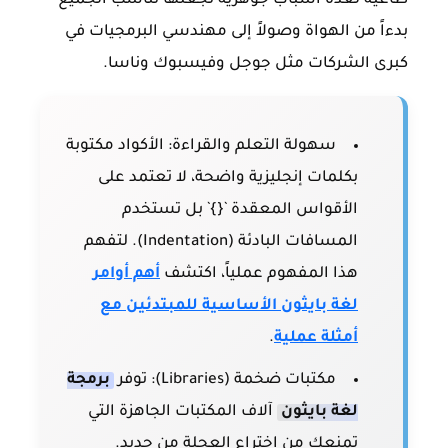
طاغية لعدة أسباب جوهرية تجعلها تناسب الجميع
بدءاً من الهواة وصولاً إلى مهندسي البرمجيات في
كبرى الشركات مثل جوجل وفيسبوك وناسا.
سهولة التعلم والقراءة:
الأكواد مكتوبة
بكلمات إنجليزية واضحة، لا تعتمد على
الأقواس المعقدة `{}` بل تستخدم
المسافات البادئة (Indentation). لتفهم
هذا المفهوم عملياً، اكتشف
أهم أوامر
لغة بايثون الأساسية للمبتدئين مع
أمثلة عملية
.
مكتبات ضخمة (Libraries):
توفر
برمجة
لغة بايثون
آلاف المكتبات الجاهزة التي
تمنعك من اختراع العجلة من جديد.