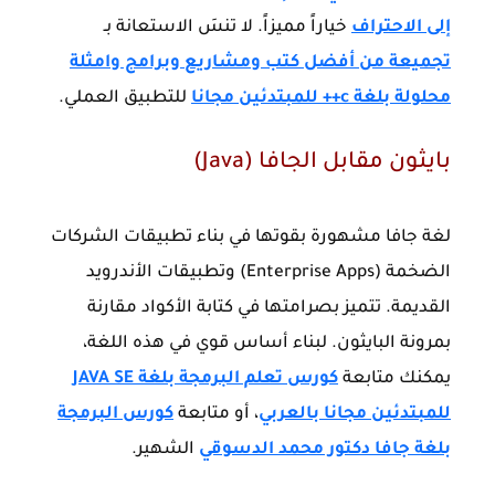
إلى الاحتراف
خياراً مميزاً. لا تنسَ الاستعانة بـ
تجميعة من أفضل كتب ومشاريع وبرامج وامثلة
محلولة بلغة c++ للمبتدئين مجانا
للتطبيق العملي.
بايثون مقابل الجافا (Java)
لغة جافا مشهورة بقوتها في بناء تطبيقات الشركات
الضخمة (Enterprise Apps) وتطبيقات الأندرويد
القديمة. تتميز بصرامتها في كتابة الأكواد مقارنة
بمرونة البايثون. لبناء أساس قوي في هذه اللغة،
يمكنك متابعة
كورس تعلم البرمجة بلغة JAVA SE
للمبتدئين مجانا بالعربي
، أو متابعة
كورس البرمجة
بلغة جافا دكتور محمد الدسوقي
الشهير.