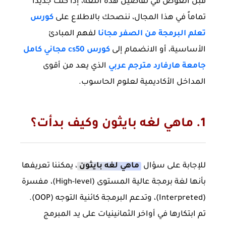
قبل الغوص في تفاصيل هذه اللغة، إذا كنت جديداً
تماماً في هذا المجال، ننصحك بالاطلاع على
كورس
تعلم البرمجة من الصفر مجانا
لفهم المبادئ
الأساسية، أو الانضمام إلى
كورس cs50 مجاني كامل
جامعة هارفارد مترجم عربي
الذي يعد من أقوى
المداخل الأكاديمية لعلوم الحاسوب.
1. ماهي لغه بايثون وكيف بدأت؟
للإجابة على سؤال
ماهي لغه بايثون
، يمكننا تعريفها
بأنها لغة برمجة عالية المستوى (High-level)، مفسرة
(Interpreted)، وتدعم البرمجة كائنية التوجه (OOP).
تم ابتكارها في أواخر الثمانينيات على يد المبرمج