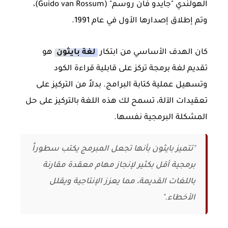
الهولندي "جايدو فان روسم" (Guido van Rossum)،
وتم إطلاق إصدارها الأول في عام 1991.
كان الهدف الأساسي من ابتكار
لغة بايثون
هو
تقديم لغة برمجة تركز على قابلية قراءة الكود
وتسهيل عملية كتابة البرامج. بدلاً من التركيز على
تعقيدات الآلة، تسمح لك هذه اللغة بالتركيز على حل
المشكلة البرمجية نفسها.
"تتميز بايثون بأنها تجعل المبرمج يكتب سطوراً
برمجية أقل بكثير لإنجاز مهام معقدة مقارنة
باللغات القديمة، مما يعزز الإنتاجية ويقلل
الأخطاء."