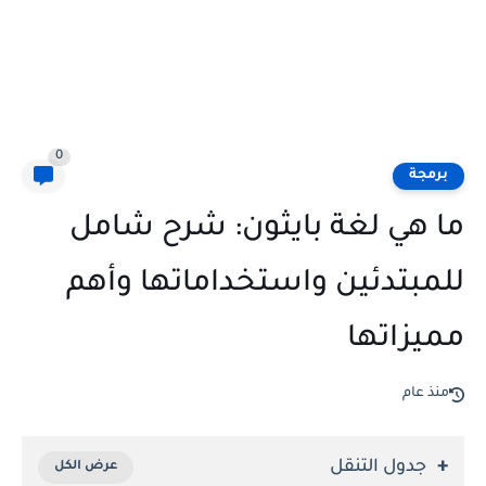
0
برمجة
ما هي لغة بايثون: شرح شامل
للمبتدئين واستخداماتها وأهم
مميزاتها
منذ عام
جدول التنقل