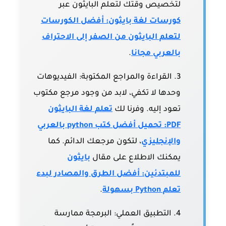
لتخصيص وقتك لتعلم البايثون عبر
كورسات لغة بايثون: أفضل الكورسات
لتعلم البايثون من الصفر إلى الاحتراف
بالعربي مجانا
.
القراءة والمراجع المكتوبة:
الفيديوهات
وحدها لا تكفي، لابد من وجود مرجع مكتوب
تعود إليه. وفرنا لك
تعلم لغة البايثون
PDF: تحميل أفضل كتب python بالعربي
والإنجليزي
، لتكون مرجعك الدائم. كما
يمكنك الاطلاع على مقال
بايثون
للمبتدئين: أفضل الطرق والمصادر لبدء
تعلم Python بسهولة
.
التطبيق العملي:
البرمجة ممارسة