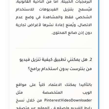
البرمجيات الخبيثة. أما من الناحية القانونية،
فيُسمح بتنزيل الفيديوهات للاستخدام
الشخصي فقط والمشاهدة في وضع عدم
الاتصال، ويُمنع إعادة نشرها لأغراض تجارية
دون إذن صانع المحتوى.
2. هل يمكنني تطبيق كيفية تنزيل فيديو
من بنترست بدون استخدام برامج؟
بالتأكيد! يمكنك الاعتماد كلياً على مواقع
الويب المتخصصة مثل
PinterestVideoDownloader من خلال نسخ
رابط الفيديو ولصقه في الموقع عبر متصفح