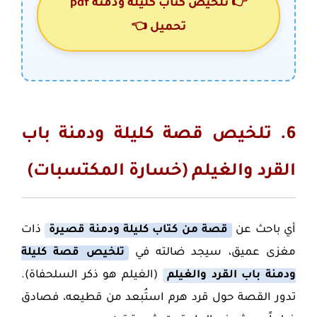
👉 تلخيص كتاب كليلة ودمنة pdf
تحميل 👈
6. تلخيص قصة كليلة ودمنة باب
القرد والغيلم (خسارة المكتسبات)
أي باحث عن
قصة من كتاب كليلة ودمنة قصيرة
ذات
مغزى عميق، سيجد ضالته في
تلخيص قصة كليلة
ودمنة باب القرد والغيلم
(الغيلم هو ذكر السلحفاة).
تدور القصة حول قرد هرم استُبعد من قطيعه، فصادق