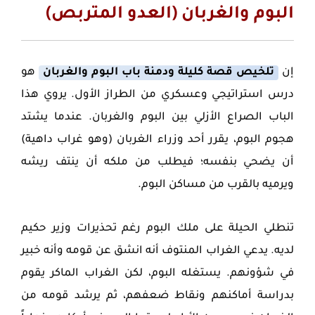
البوم والغربان (العدو المتربص)
إن
تلخيص قصة كليلة ودمنة باب البوم والغربان
هو
درس استراتيجي وعسكري من الطراز الأول. يروي هذا
الباب الصراع الأزلي بين البوم والغربان. عندما يشتد
هجوم البوم، يقرر أحد وزراء الغربان (وهو غراب داهية)
أن يضحي بنفسه؛ فيطلب من ملكه أن ينتف ريشه
ويرميه بالقرب من مساكن البوم.
تنطلي الحيلة على ملك البوم رغم تحذيرات وزير حكيم
لديه. يدعي الغراب المنتوف أنه انشق عن قومه وأنه خبير
في شؤونهم. يستغله البوم، لكن الغراب الماكر يقوم
بدراسة أماكنهم ونقاط ضعفهم، ثم يرشد قومه من