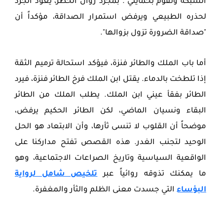
الشبكة وتقوم بحمايتي". بمجرد زوال الخطر، يعود الجرذ
لحذره الطبيعي ويرفض استمرار الصداقة، مؤكداً أن
"صداقة الضرورة تزول بزوالها".
أما
باب الملك والطائر فنزة
، فيؤكد استحالة ترميم الثقة
إذا تلطخت بالدماء. يقتل ابن الملك فرخ الطائر فنزة، فيرد
الطائر بفقأ عيني ابن الملك. يطلب الملك من الطائر
البقاء ونسيان الماضي، لكن الطائر الحكيم يرفض،
موضحاً أن القلوب لا تنسى ثأرها، وأن الابتعاد هو الحل
الوحيد لتجنب الغدر. هذه القصص تفتح مداركنا على
الواقعية السياسية وتاريخ الصراعات الاجتماعية، وهو
ما يمكنك تذوقه روائياً عبر
تلخيص شامل لرواية
البؤساء
التي جسدت معنى الظلم والثأر والمغفرة.