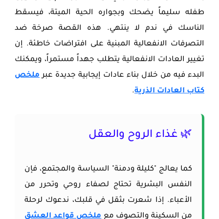
طفله سليماً يضحك وبجواره الحية الميتة، فيسقط
الناسك في ندم لا ينتهي. هذه القصة صرخة ضد
التصرفات الانفعالية المبنية على افتراضات خاطئة. إن
تغيير العادات الانفعالية يتطلب جهداً مستمراً، ويمكنك
البدء فيه من خلال بناء عادات إيجابية جديدة عبر
ملخص
كتاب العادات الذرية
.
🌿 غذاء الروح والعقل
كما يعالج "كليلة ودمنة" السياسة والمجتمع، فإن
النفس البشرية تحتاج لصفاء روحي وتحرر من
الأعباء. إذا شعرت بثقل في قلبك، ندعوك لرحلة
من السكينة والتصوف مع
ملخص قواعد العشق