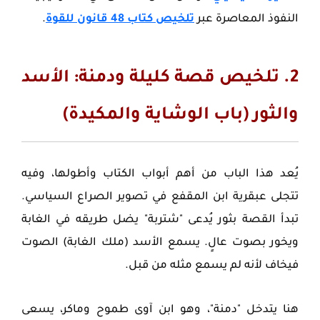
النفوذ المعاصرة عبر
تلخيص كتاب 48 قانون للقوة
.
2. تلخيص قصة كليلة ودمنة: الأسد
والثور (باب الوشاية والمكيدة)
يُعد هذا الباب من أهم أبواب الكتاب وأطولها، وفيه
تتجلى عبقرية ابن المقفع في تصوير الصراع السياسي.
تبدأ القصة بثور يُدعى "شتربة" يضل طريقه في الغابة
ويخور بصوت عالٍ. يسمع الأسد (ملك الغابة) الصوت
فيخاف لأنه لم يسمع مثله من قبل.
هنا يتدخل "دمنة"، وهو ابن آوى طموح وماكر، يسعى