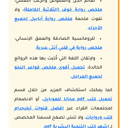
لعالم الجن والغموض والرعب النفسي:
ملخص رواية خوف (الثلاثية الكاملة)
، ولا
تفوت ملحمة
ملخص رواية أبابيل لجميع
الأجزاء
.
للرومانسية الصادقة والعمق الإنساني:
ملخص رواية في قلبي أنثى عبرية
.
ولإتقان اللغة التي كُتبت بها هذه الروائع
الخالدة:
تحميل أقوى ملخص قواعد النحو
لجميع المراحل
.
كما يمكنك استكشاف المزيد من خلال قسم
تحميل كتب pdf مجانا للموبايل
، أو الانضمام
لمجتمعات القراء عبر
افضل قنوات تيليجرام
كتب وروايات
، ولا تنسَ تصفح قسمنا المخصص
لـ
اشهر كتب التنمية البشرية pdf
.