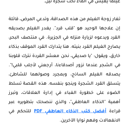
غيلماً يعيش في الماء تحت شجرة تين.
تغار زوجة الغيلم من هذه الصداقة، وتدعي المرض، قائلة
إن علاجها الوحيد هو "قلب قرد". يغدر الغيلم بصديقه
القرد ويدعوه لزيارة منزله في الجزيرة. في منتصف البحر،
يصارح الغيلم القرد بنيته. هنا يتدارك القرد الموقف بذكاء
خارق، ويقول: "يا صديقي، نحن معشر القردة نترك قلوبنا
في الشجر عندما نزور أصدقاءنا، أرجعني لأجلب قلبي!".
يصدقه الغيلم الساذج، وبمجرد وصولهما للشاطئ،
يتسلق القرد الشجرة وينجو بنفسه. هذه القصة تسلط
الضوء على خطورة الغباء في إدارة العلاقات، وتبرز
أهمية "الذكاء العاطفي"، والذي ننصحك بتطويره عبر
قراءة
أفضل كتب الذكاء العاطفي PDF
للتحكم في
الانفعالات وفهم نوايا الآخرين.