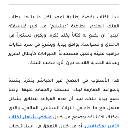
يبدأ الكتاب بقصة إطارية تمهد لكل ما يليها. يطلب
الملك الهندي الطاغية "دبشليم" من كبير فلاسفته
"بيدبا" أن يضع له كتاباً يخلد ذكره، ويكون دستوراً في
الأخلاق والسياسة. يوافق بيدبا، ويشرع في سرد حكايات
خرافية مليئة بالعبر، مستخدماً الحيوانات كأبطال لتمرير
رسائله النقدية اللاذعة دون إثارة غضب الملك.
هذا الأسلوب في النصح غير المباشر يذكرنا بشدة
بالقواعد الصارمة لبناء السلطة والحفاظ عليها. وكما
نصح بيدبا ملكه، نجد أن هذه القواعد تتطابق بشكل
مذهل مع ما جاء في التراث السياسي العالمي، والذي
يمكنك اكتشافه بوضوح من خلال
ملخص شامل لكتاب
الأمير لمكيافيلي
، أو من خلال التعمق في استراتيجيات