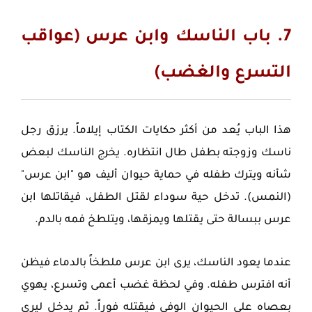
7. باب الناسك وابن عرس (عواقب
التسرع والغضب)
هذا الباب يُعد من أكثر حكايات الكتاب إيلاماً. يرزق رجل
ناسك وزوجته بطفل طال انتظاره. يخرج الناسك لبعض
شأنه ويترك طفله في حماية حيوان أليف هو "ابن عرس"
(النمس). تدخل حية سوداء لقتل الطفل، فيقاتلها ابن
عرس ببسالة حتى يقتلها ويمزقها، ويتلطخ فمه بالدم.
عندما يعود الناسك، يرى ابن عرس ملطخاً بالدماء فيظن
أنه افترس طفله. وفي لحظة غضب أعمى وتسرع، يهوي
بعصاه على الحيوان الوفي فيقتله فوراً. ثم يدخل ليرى