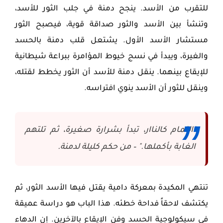
للتقرب من الأسد. ينجح دمنة في جلب الثور للأسد،
وتنشأ بين الأسد والثور صداقة قوية، فيصبح الثور
مستشار الأسد الأول. يشتعل قلب دمنة بالحسد
والغيرة، ويبدأ في نسج خيوط المؤامرة ببراعة شيطانية
للإيقاع بينهما. ينقل دمنة للأسد أن الثور يخطط لقتله،
وينقل للثور أن الأسد ينوي افتراسه.
"النمام كالناار، تبدأ بشرارة صغيرة، ثم تلتهم
الغابة بأكملها." – من حكم كليلة لدمنة.
تنتهي المكيدة بمعركة دامية يقتل فيها الأسد الثور، ثم
يكتشف لاحقاً فداحة خطئه. هذا الباب هو دراسة عميقة
في سيكولوجية الحسد وفن الإيقاع بالآخرين. إن الدهاء