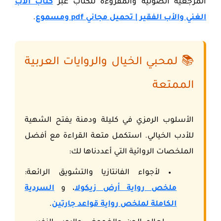
المرجعية الصوتية والمقروءة للكتاب عبر
كتاب الأب
الغني والأب الفقير | تحميل مجاني pdf ومسموع
.
📚 لمحبي الخيال والروايات العربية
الممتعة
الأسلوب الرمزي في كليلة ودمنة يفتح الشهية
للأدب الخيالي. استكمل متعة القراءة مع أفضل
الملخصات الروائية التي أعددناها لك:
لأجواء الفانتازيا والتشويق الرائعة:
ملخص رواية أرض زيكولا
، و
السردية
الكاملة لملخص رواية قواعد جارتين
.