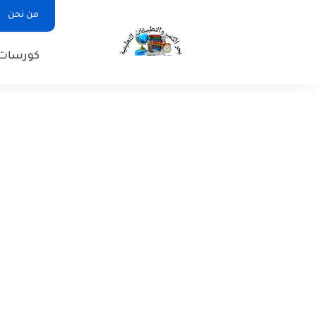
من نحن
كورسات 