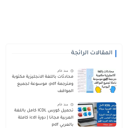
المقالات الرائجة
منذ عام
محادثات باللغة الانجليزية مكتوبة
ومترجمة pdf: موسوعة لجميع
المواقف
منذ عام
تحميل كورس ICDL كامل باللغة
العربية مجانا | دورة icdl كاملة
بالعربي pdf