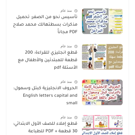
منذ عام
تأسيس نحو من الصفر: تحميل
مذكرات بسطتهالك محمد صلاح
PDF مجاناً
منذ عام
قطع انجليزي للقراءة: 200
قطعة للمبتدئين والأطفال مع
الأسئلة pdf
منذ عام
الحروف الانجليزية كبتل وسمول:
English letters capital and
small
منذ عام
قطع إملاء للصف الأول الابتدائي:
30 قطعة + PDF للطباعة